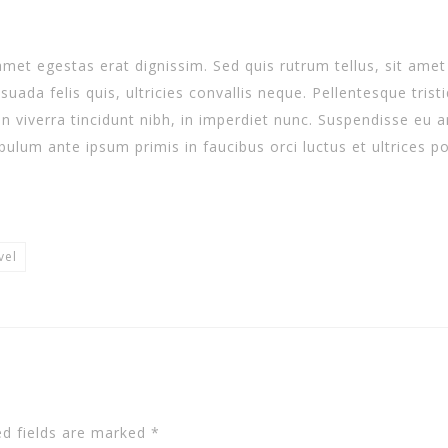
amet egestas erat dignissim. Sed quis rutrum tellus, sit amet 
ada felis quis, ultricies convallis neque. Pellentesque tris
n viverra tincidunt nibh, in imperdiet nunc. Suspendisse eu 
bulum ante ipsum primis in faucibus orci luctus et ultrices po
vel
ed fields are marked
*