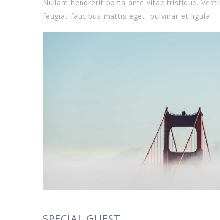
Nullam hendrerit porta ante vitae tristique. Vesti
feugiat faucibus mattis eget, pulvinar et ligula.
SPECIAL GUEST