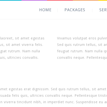
HOME
PACKAGES
SER
 laoreet, sit amet egestas
Vivamus volutpat eros pulvin
s, sit amet viverra felis.
Sed quis rutrum tellus, sit a
ugiat rutrum. Nam nulla
feugiat rutrum. Nam nulla ip
s, ultricies convallis.
convallis neque. Pellentesque
amet egestas erat dignissim. Sed quis rutrum tellus, sit amet 
ada felis quis, ultricies convallis neque. Pellentesque tris
n viverra tincidunt nibh, in imperdiet nunc. Suspendisse eu 